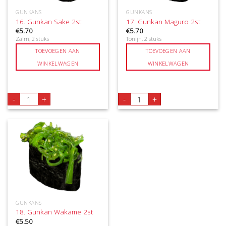
GUNKANS
GUNKANS
16. Gunkan Sake 2st
17. Gunkan Maguro 2st
€
5.70
€
5.70
Zalm, 2 stuks
Tonijn, 2 stuks
TOEVOEGEN AAN
TOEVOEGEN AAN
WINKELWAGEN
WINKELWAGEN
16. Gunkan Sake 2st aantal
17. Gunkan Maguro 2st aanta
-
+
-
+
GUNKANS
18. Gunkan Wakame 2st
€
5.50