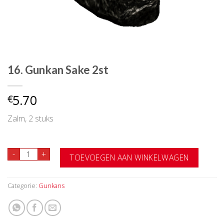
16. Gunkan Sake 2st
5.70
€
Zalm, 2 stuks
16. Gunkan Sake 2st aantal
-
+
TOEVOEGEN AAN WINKELWAGEN
Categorie:
Gunkans