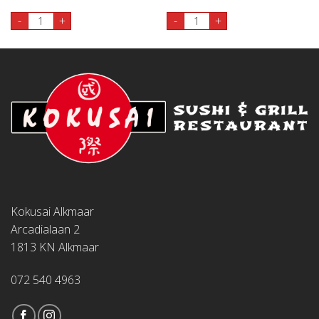
al
102. Party Sushi, 62 st. aantal
109. Poké Bowl Ebi aantal
-
+
-
+
Kokusai Alkmaar
Arcadialaan 2
1813 KN Alkmaar
072 540 4963