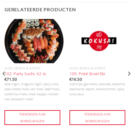
GERELATEERDE PRODUCTEN
SUSHI BOXEN & EXTRA'S
SUSHI BOXEN & EXTRA'S
102. Party Sushi, 62 st.
109. Poké Bowl Ebi
€
71.50
€
16.50
sake nigiri, maguro nigiri, spicy tuna,
sushirijst, garnalen, avocado, wakame,
sake cheese maki, ebi maki, beef maki,
edamame, sesam, komkommer, spicy
california maki, maki kappa, chicken
tuna saus
roll, sandwich maki
TOEVOEGEN AAN
TOEVOEGEN AAN
WINKELWAGEN
WINKELWAGEN