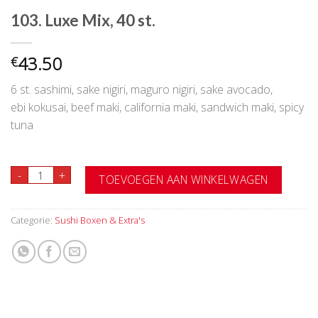
103. Luxe Mix, 40 st.
43.50
€
6 st. sashimi, sake nigiri, maguro nigiri, sake avocado,
ebi kokusai, beef maki, california maki, sandwich maki, spicy
tuna
103. Luxe Mix, 40 st. aantal
-
+
TOEVOEGEN AAN WINKELWAGEN
Categorie:
Sushi Boxen & Extra's