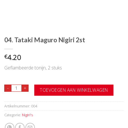
04. Tataki Maguro Nigiri 2st
4.20
€
Geflambeerde tonijn, 2 stuks
04. Tataki Maguro Nigiri 2st aantal
-
+
TOEVOEGEN AAN WINKELWAGEN
Artikelnummer:
004
Categorie:
Nigiri's