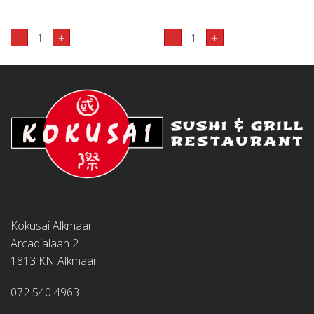
06. Unagi Nigiri 2st aantal
05. Tai Nigiri 2st aantal
-
+
-
+
Kokusai Alkmaar
Arcadialaan 2
1813 KN Alkmaar
072 540 4963