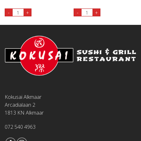
23. Sandwich Maki 4st aantal
43. Sake Tuna Maki 4st aanta
-
+
-
+
Kokusai Alkmaar
Arcadialaan 2
1813 KN Alkmaar
072 540 4963