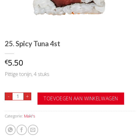
25. Spicy Tuna 4st
5.50
€
Pittige tonijn, 4 stuks
25. Spicy Tuna 4st aantal
-
+
TOEVOEGEN AAN WINKELWAGEN
Categorie:
Maki's