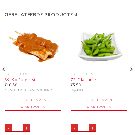
GERELATEERDE PRODUCTEN
BIJGERECHTEN
BIJGERECHTEN
69. Kip Saté 4 st.
72. Edamame
€
10.50
€
5.50
Kip Saté met pindasaus, 4 stokjes
Soyabonen
TOEVOEGEN AAN
TOEVOEGEN AAN
WINKELWAGEN
WINKELWAGEN
69. Kip Saté 4 st. aantal
72. Edamame aantal
-
+
-
+