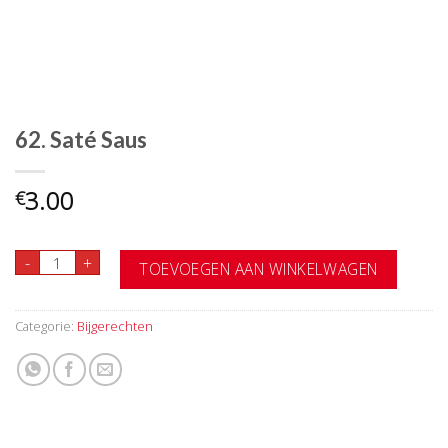
62. Saté Saus
3.00
€
62. Saté Saus aantal
-
+
TOEVOEGEN AAN WINKELWAGEN
Categorie:
Bijgerechten