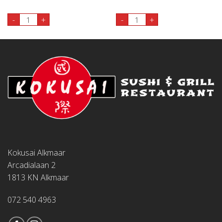
75. Foe Yong Hai aantal
82. Tausi Beef aantal
-
+
-
+
Kokusai Alkmaar
Arcadialaan 2
1813 KN Alkmaar
072 540 4963