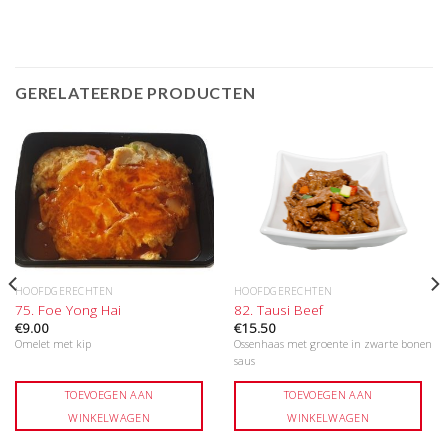
GERELATEERDE PRODUCTEN
HOOFDGERECHTEN
HOOFDGERECHTEN
75. Foe Yong Hai
82. Tausi Beef
€
9.00
€
15.50
Omelet met kip
Ossenhaas met groente in zwarte bonen
saus
TOEVOEGEN AAN
TOEVOEGEN AAN
WINKELWAGEN
WINKELWAGEN