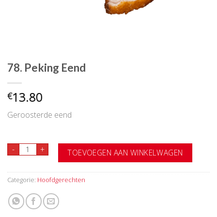
78. Peking Eend
13.80
€
Geroosterde eend
78. Peking Eend aantal
-
+
TOEVOEGEN AAN WINKELWAGEN
Categorie:
Hoofdgerechten