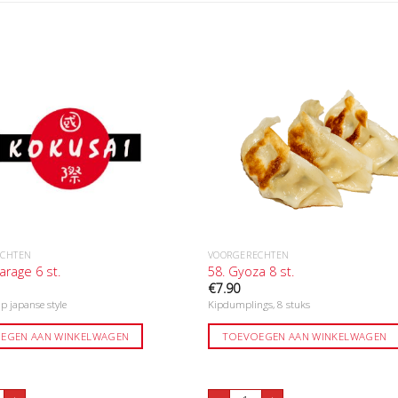
ECHTEN
VOORGERECHTEN
arage 6 st.
58. Gyoza 8 st.
€
7.90
p japanse style
Kipdumplings, 8 stuks
EGEN AAN WINKELWAGEN
TOEVOEGEN AAN WINKELWAGEN
ip Karage 6 st. aantal
58. Gyoza 8 st. aantal