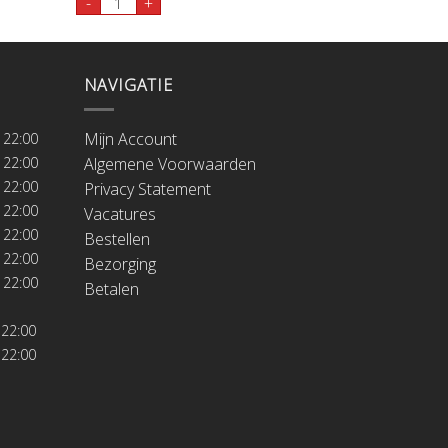
-
+
NAVIGATIE
Mijn Account
 22:00
 22:00
Algemene Voorwaarden
 22:00
Privacy Statement
 22:00
Vacatures
 22:00
Bestellen
 22:00
Bezorging
 22:00
Betalen
 22:00
 22:00