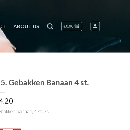
CT
ABOUT US
€
0.00
5. Gebakken Banaan 4 st.
4.20
ebakken banaan, 4 stuks