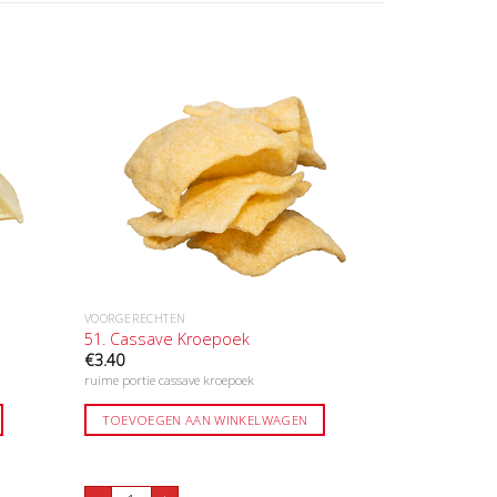
VOORGERECHTEN
51. Cassave Kroepoek
€
3.40
ruime portie cassave kroepoek
TOEVOEGEN AAN WINKELWAGEN
51. Cassave Kroepoek aantal