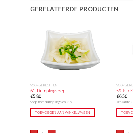
GERELATEERDE PRODUCTEN
VOORGERECHTEN
VOORGER
61. Dumplingsoep
59. Kip K
€
5.80
€
6.50
Soep met dumplings en kip
krokante ki
EN
TOEVOEGEN AAN WINKELWAGEN
TOEVO
l
61. Dumplingsoep aantal
59. K