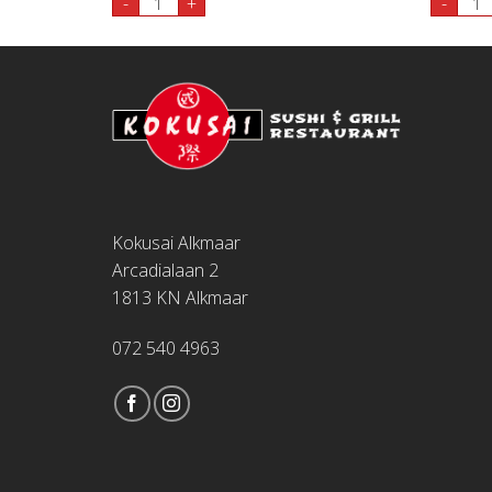
-
+
-
Kokusai Alkmaar
Arcadialaan 2
1813 KN Alkmaar
072 540 4963