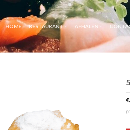
HOME
RESTAURANT
AFHALEN
CONTA
5
€
g