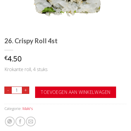
26. Crispy Roll 4st
4.50
€
Krokante roll, 4 stuks
26. Crispy Roll 4st aantal
-
+
TOEVOEGEN AAN WINKELWAGEN
Categorie:
Maki's