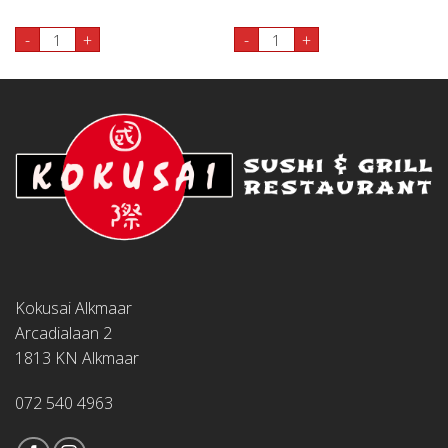
44. Kokusai Maki 4st aantal
33. Chicken Roll 4st aantal
-
+
-
+
Kokusai Alkmaar
Arcadialaan 2
1813 KN Alkmaar
072 540 4963